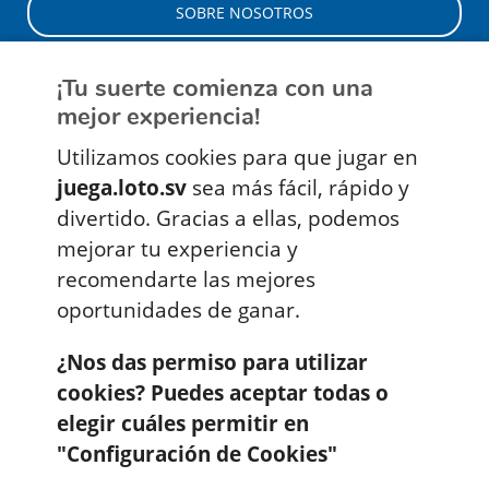
SOBRE NOSOTROS
QUIERO SER VENDEDOR
¡Tu suerte comienza con una
mejor experiencia!
NOTICIAS
Utilizamos cookies para que jugar en
juega.loto.sv
sea más fácil, rápido y
AYUDA
divertido. Gracias a ellas, podemos
mejorar tu experiencia y
CONTÁCTENOS
recomendarte las mejores
oportunidades de ganar.
Todos los Derechos Reservados - INTERLOTO 2026
¿Nos das permiso para utilizar
Política de privacidad
Términos y condiciones
cookies? Puedes aceptar todas o
Revisión:
2.8619-1
elegir cuáles permitir en
"Configuración de Cookies"