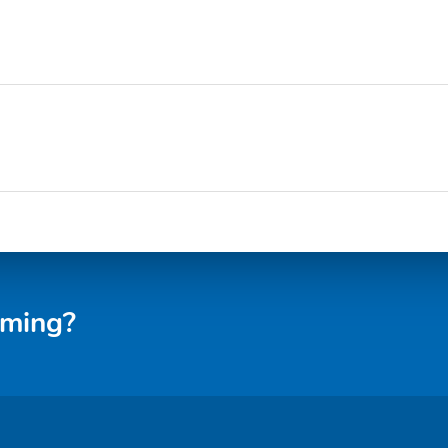
aming?