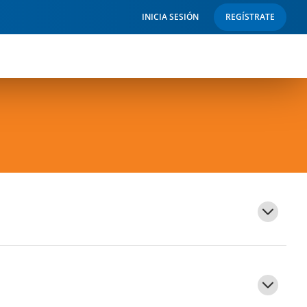
INICIA SESIÓN
REGÍSTRATE