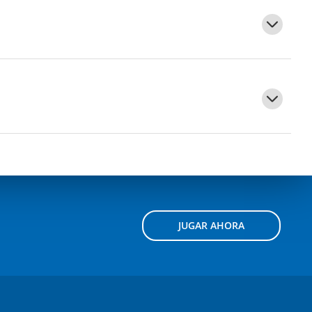
JUGAR AHORA