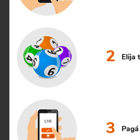
2
Elija
3
Pagá