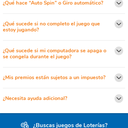
¿Qué hace “Auto Spin” o Giro automático?
¿Qué sucede si no completo el juego que
estoy jugando?
¿Qué sucede si mi computadora se apaga o
se congela durante el juego?
¿Mis premios están sujetos a un impuesto?
¿Necesita ayuda adicional?
¿Buscas juegos de Loterías?